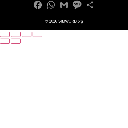
Facebook
WhatsApp
Gmail
Message
Partager
©
2026 SIMWORD.org