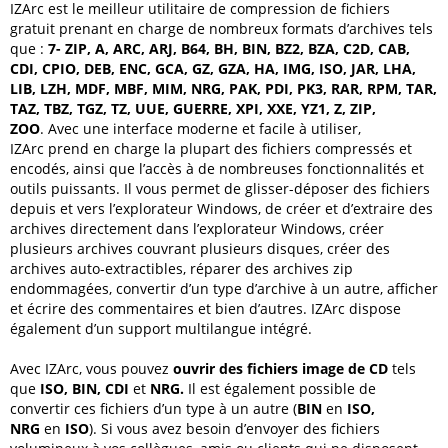
IZArc
est le meilleur utilitaire de compression de fichiers
gratuit prenant en charge de nombreux formats d’archives tels
que :
7-
ZIP, A, ARC, ARJ, B64, BH, BIN, BZ2, BZA, C2D, CAB,
CDI, CPIO, DEB, ENC, GCA, GZ, GZA, HA, IMG, ISO, JAR, LHA,
LIB, LZH, MDF, MBF, MIM, NRG, PAK, PDI, PK3, RAR, RPM, TAR,
TAZ, TBZ, TGZ, TZ, UUE, GUERRE, XPI, XXE, YZ1, Z, ZIP,
ZOO
.
Avec une
interface moderne et facile à utiliser,
IZArc
prend
en charge la plupart
des fichiers compressés et
encodés
, ainsi que l’accès à de nombreuses fonctionnalités et
outils puissants.
Il vous permet de
glisser-déposer
des fichiers
depuis et vers l’explorateur Windows, de
créer et d’extraire des
archives
directement dans l’explorateur Windows,
créer
plusieurs archives couvrant plusieurs disques, créer des
archives auto-extractibles, réparer des archives zip
endommagées, convertir d’un type d’archive à un autre, afficher
et écrire des commentaires et bien d’autres.
IZArc
dispose
également
d’un support multilangue intégré.
Avec
IZArc
, vous pouvez
ouvrir des fichiers image de CD
tels
que
ISO, BIN, CDI
et
NRG.
Il est également possible de
convertir ces fichiers d’un type à un autre (
BIN
en
ISO,
NRG
en
ISO
).
Si vous avez besoin d’envoyer des fichiers