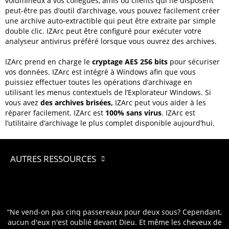
volumineux à vos collègues, amis ou clients qui ne disposent
peut-être pas d’outil d’archivage, vous pouvez facilement créer
une
archive auto-extractible qui peut être extraite par simple
double clic.
IZArc
peut être configuré pour exécuter votre
analyseur antivirus préféré
lorsque
vous
ouvrez des archives.
IZArc
prend en charge le
cryptage
AES
256 bits
pour sécuriser
vos données.
IZArc
est intégré à Windows afin que vous
puissiez effectuer toutes les opérations d’archivage en
utilisant
les menus contextuels de l’Explorateur Windows.
Si
vous avez
des archives brisées,
IZArc
peut vous aider à les
réparer facilement.
IZArc
est
100% sans virus
.
IZArc est
l’
utilitaire d’archivage
le plus complet
disponible aujourd’hui.
AUTRES RESSOURCES
“Ne vend-on pas cinq passereaux pour deux sous? Cependant,
aucun d'eux n'est oublié devant Dieu. Et même les cheveux de