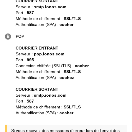
COURRIER SORTANT
Serveur :
smtp.ionos.com
Port :
587
Méthode de chiffrement :
SSL/TLS
Authentification (SPA) :
cocher
POP
COURRIER ENTRANT
Serveur :
pop.ionos.com
Port :
995
Connexion chiffrée (SSL/TLS) :
cocher
Méthode de chiffrement :
SSL/TLS
Authentification (SPA) :
cochez
COURRIER SORTANT
Serveur :
smtp.ionos.com
Port :
587
Méthode de chiffrement :
SSL/TLS
Authentification (SPA) :
cocher
Si vous recevez des messages d'erreur lors de l'envoi des