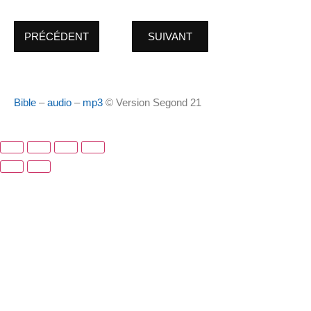
PRÉCÉDENT
SUIVANT
Bible
–
audio
–
mp3
© Version Segond 21