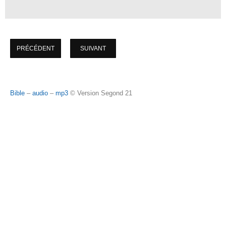
PRÉCÉDENT
SUIVANT
Bible
–
audio
–
mp3
© Version Segond 21