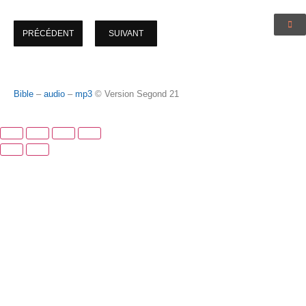
PRÉCÉDENT
SUIVANT
Bible
–
audio
–
mp3
© Version Segond 21