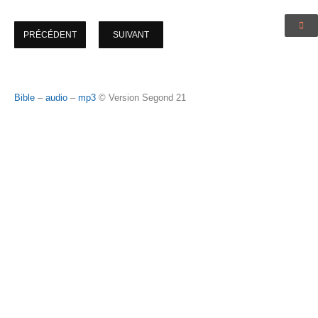
PRÉCÉDENT
SUIVANT
Bible
–
audio
–
mp3
© Version Segond 21