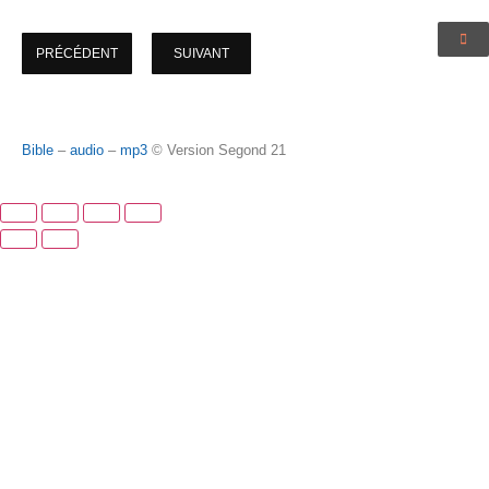
PRÉCÉDENT
SUIVANT
Bible
–
audio
–
mp3
© Version Segond 21